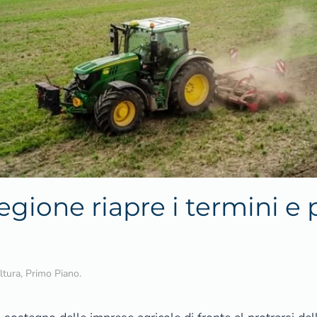
egione riapre i termini e 
ltura
,
Primo Piano
.