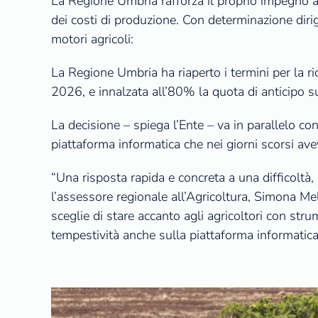
La Regione Umbria rafforza il proprio impegno a s
dei costi di produzione. Con determinazione diri
motori agricoli:
La Regione Umbria ha riaperto i termini per la r
2026, e innalzata all’80% la quota di anticipo su
La decisione – spiega l’Ente – va in parallelo con l
piattaforma informatica che nei giorni scorsi avev
“Una risposta rapida e concreta a una difficoltà
l’assessore regionale all’Agricoltura, Simona Melo
sceglie di stare accanto agli agricoltori con strum
tempestività anche sulla piattaforma informatica: