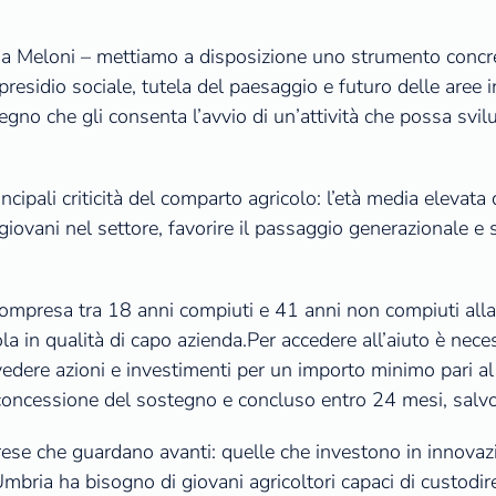
na Meloni – mettiamo a disposizione uno strumento conc
, presidio sociale, tutela del paesaggio e futuro delle aree
gno che gli consenta l’avvio di un’attività che possa svilup
cipali criticità del comparto agricolo: l’età media elevata 
giovani nel settore, favorire il passaggio generazionale e 
 compresa tra 18 anni compiuti e 41 anni non compiuti all
ola in qualità di capo azienda.Per accedere all’aiuto è nec
prevedere azioni e investimenti per un importo minimo pari 
a concessione del sostegno e concluso entro 24 mesi, salv
e che guardano avanti: quelle che investono in innovazion
Umbria ha bisogno di giovani agricoltori capaci di custodire