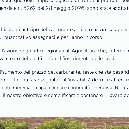
ostegno delle imprese agricole di fronte al protrarsi dell
genziale n. 5262 del 28 maggio 2026, sono state adottate d
ichiesta di anticipo del carburante agricolo ad accisa age
l quantitativo assegnabile per l’anno in corso.
’azione degli uffici regionali all’Agricoltura che, in tempi r
a creato delle difficoltà nell’inserimento delle pratiche.
, l’aumento del prezzo del carburante, reale che sta pesan
ni –. In una fase segnata dall’instabilità dei mercati ener
enti immediati, capaci di dare continuità operativa. Ringraz
 il nostro obiettivo è semplificare e sostenere il lavoro d