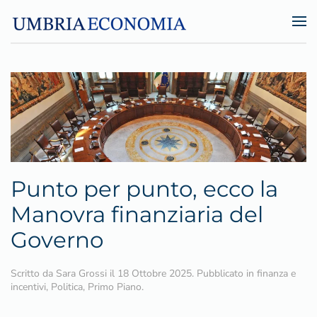
Skip to main content
Punto per punto, ecco la
Manovra finanziaria del
Governo
Scritto da
Sara Grossi
il
18 Ottobre 2025
. Pubblicato in
finanza e
incentivi
,
Politica
,
Primo Piano
.