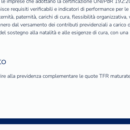
er le imprese che adottano la certificazione UNI/PdR 192:
nisce requisiti verificabili e indicatori di performance per l
ità, paternità, carichi di cura, flessibilità organizzativa, 
ro dal versamento dei contributi previdenziali a carico d
 del sostegno alla natalità e alle esigenze di cura, con un
to
onferire alla previdenza complementare le quote TFR matur