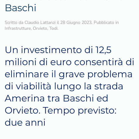
Baschi
Scritto da
Claudio Lattanzi
il
28 Giugno 2023
. Pubblicato in
Infrastrutture
,
Orvieto
,
Todi
.
Un investimento di 12,5
milioni di euro consentirà di
eliminare il grave problema
di viabilità lungo la strada
Amerina tra Baschi ed
Orvieto. Tempo previsto:
due anni