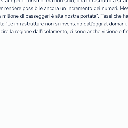
 stato per il turismo, ma non solo, una infrastruttura stra
r rendere possibile ancora un incremento dei numeri. Mes
milione di passeggeri è alla nostra portata”. Tesei che ha 
urali: “Le infrastrutture non si inventano dall’oggi al dom
scire la regione dall’isolamento, ci sono anche visione e fi