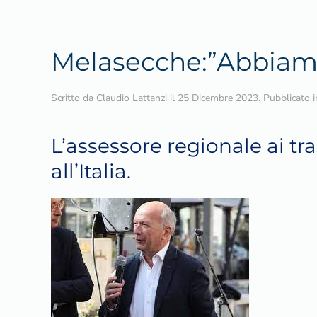
Melasecche:”Abbiamo
Scritto da
Claudio Lattanzi
il
25 Dicembre 2023
. Pubblicato 
L’assessore regionale ai tras
all’Italia.