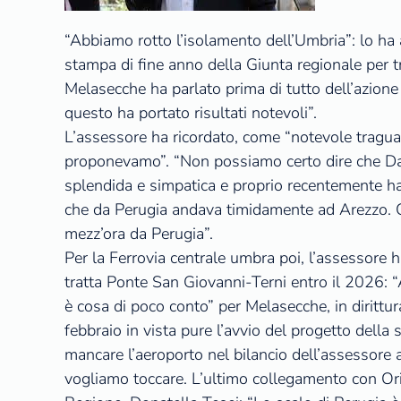
“Abbiamo rotto l’isolamento dell’Umbria”: lo ha a
stampa di fine anno della Giunta regionale per tr
Melasecche ha parlato prima di tutto dell’azione 
questo ha portato risultati notevoli”.
L’assessore ha ricordato, come “notevole traguar
proponevamo”. “Non possiamo certo dire che Dav
splendida e simpatica e proprio recentemente ha 
che da Perugia andava timidamente ad Arezzo. Qu
mezz’ora da Perugia”.
Per la Ferrovia centrale umbra poi, l’assessore 
tratta Ponte San Giovanni-Terni entro il 2026: “Av
è cosa di poco conto” per Melasecche, in dirittura
febbraio in vista pure l’avvio del progetto della
mancare l’aeroporto nel bilancio dell’assessore a
vogliamo toccare. L’ultimo collegamento con Ori