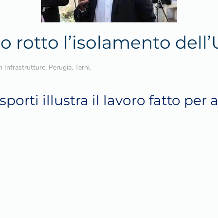
 rotto l’isolamento dell
in
Infrastrutture
,
Perugia
,
Terni
.
porti illustra il lavoro fatto per