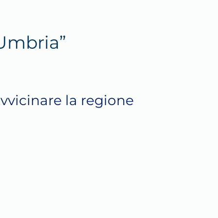
’Umbria”
 avvicinare la regione