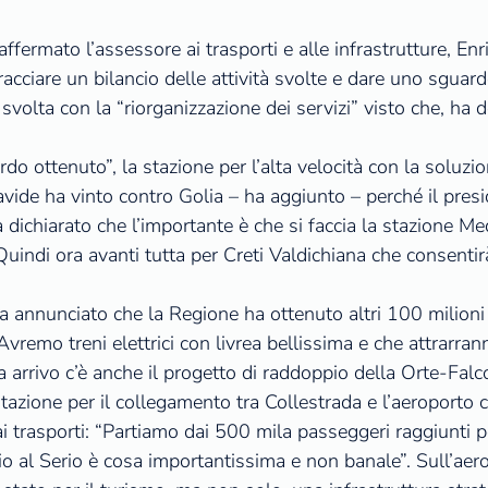
ffermato l’assessore ai trasporti e alle infrastrutture, E
acciare un bilancio delle attività svolte e dare uno sguard
svolta con la “riorganizzazione dei servizi” visto che, ha d
do ottenuto”, la stazione per l’alta velocità con la solu
ide ha vinto contro Golia – ha aggiunto – perché il pres
dichiarato che l’importante è che si faccia la stazione Med
indi ora avanti tutta per Creti Valdichiana che consentir
ha annunciato che la Regione ha ottenuto altri 100 milioni
remo treni elettrici con livrea bellissima e che attrarranno 
 arrivo c’è anche il progetto di raddoppio della Orte-Falco
 stazione per il collegamento tra Collestrada e l’aeroporto
i trasporti: “Partiamo dai 500 mila passeggeri raggiunti p
o al Serio è cosa importantissima e non banale”. Sull’aero