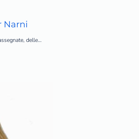
r Narni
 assegnate, delle…